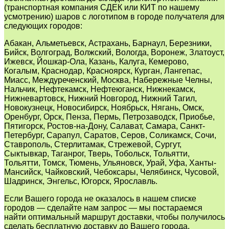
(транспортная компания СДЕК или КИТ по нашему
усмотрению) шаров с логотипом в городе получателя для
следующих городов:
Абакан, Альметьевск, Астрахань, Барнаул, Березники,
Бийск, Волгоград, Волжский, Вологда, Воронеж, Златоуст,
Ижевск, Йошкар-Ола, Казань, Калуга, Кемерово,
Когалым, Краснодар, Красноярск, Курган, Лангепас,
Миасс, Междуреченский, Москва, Набережные Челны,
Нальчик, Нефтекамск, Нефтеюганск, Нижнекамск,
Нижневартовск, Нижний Новгород, Нижний Тагил,
Новокузнецк, Новосибирск, Ноябрьск, Нягань, Омск,
Оренбург, Орск, Пенза, Пермь, Петрозаводск, Приобье,
Пятигорск, Ростов-на-Дону, Салават, Самара, Санкт-
Петербург, Сарапул, Саратов, Серов, Соликамск, Сочи,
Ставрополь, Стерлитамак, Стрежевой, Сургут,
Сыктывкар, Таганрог, Тверь, Тобольск, Тольятти,
Тольятти, Томск, Тюмень, Ульяновск, Урай, Уфа, Ханты-
Мансийск, Чайковский, Чебоксары, Челябинск, Чусовой,
Шадринск, Энгельс, Югорск, Ярославль.
Если Вашего города не оказалось в нашем списке
городов — сделайте нам запрос — мы постараемся
найти оптимальный маршрут доставки, чтобы получилось
сделать бесплатную доставку до Вашего города.