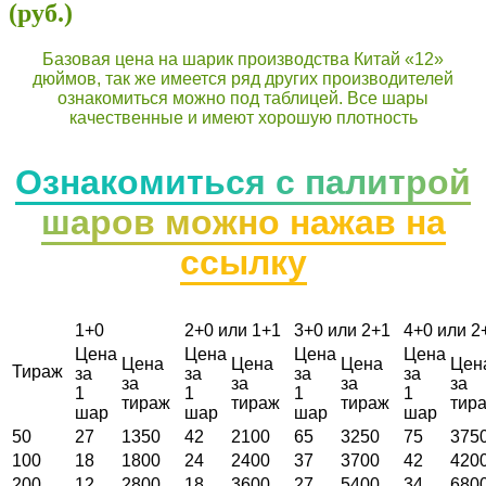
(руб.)
Базовая цена на шарик производства Китай «12»
дюймов, так же имеется ряд других производителей
ознакомиться можно под таблицей. Все шары
качественные и имеют хорошую плотность
Ознакомиться с палитрой
шаров можно нажав на
ссылку
1+0
2+0 или 1+1
3+0 или 2+1
4+0 или 2
Цена
Цена
Цена
Цена
Цена
Цена
Цена
Цен
Тираж
за
за
за
за
за
за
за
за
1
1
1
1
тираж
тираж
тираж
тир
шар
шар
шар
шар
50
27
1350
42
2100
65
3250
75
375
100
18
1800
24
2400
37
3700
42
420
200
12
2800
18
3600
27
5400
34
680