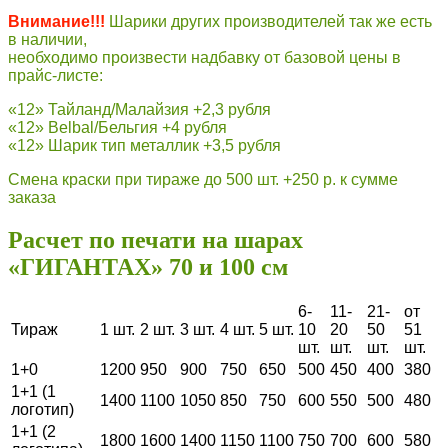
Внимание!!!
Шарики других производителей так же есть
в наличии,
необходимо произвести надбавку от базовой цены в
прайс-листе:
«12» Тайланд/Малайзия +2,3 рубля
«12» Belbal/Бельгия +4 рубля
«12» Шарик тип металлик +3,5 рубля
Смена краски при тираже до 500 шт. +250 р. к сумме
заказа
Расчет по печати на шарах
«ГИГАНТАХ» 70 и 100 см
6-
11-
21-
от
Тираж
1 шт.
2 шт.
3 шт.
4 шт.
5 шт.
10
20
50
51
шт.
шт.
шт.
шт.
1+0
1200
950
900
750
650
500
450
400
380
1+1 (1
1400
1100
1050
850
750
600
550
500
480
логотип)
1+1 (2
1800
1600
1400
1150
1100
750
700
600
580