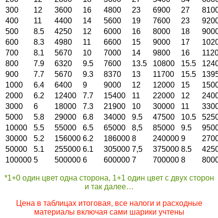
300
12
3600
16
4800
23
6900
27
810
400
11
4400
14
5600
19
7600
23
920
500
8.5
4250
12
6000
16
8000
18
900
600
8.3
4980
11
6600
15
9000
17
102
700
8.1
5670
10
7000
14
9800
16
112
800
7.9
6320
9.5
7600
13.5
10800
15.5
124
900
7.7
5670
9.3
8370
13
11700
15.5
139
1000
6.4
6400
9
9000
12
12000
15
150
2000
6.2
12400
7.7
15400
11
22000
12
240
3000
6
18000
7.3
21900
10
30000
11
330
5000
5.8
29000
6.8
34000
9.5
47500
10.5
525
10000
5.5
55000
6.5
65000
8,5
85000
9.5
950
30000
5.2
156000
6.2
186000
8
240000
9
270
50000
5.1
255000
6.1
305000
7,5
375000
8.5
425
100000
5
500000
6
600000
7
700000
8
800
*1+0 один цвет одна сторона, 1+1 один цвет с двух сторон
и так далее…
Цена в таблицах итоговая, все налоги и расходные
материалы включая сами шарики учтены